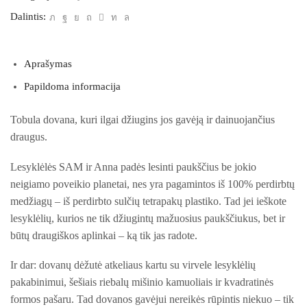
Dalintis:
Aprašymas
Papildoma informacija
Tobula dovana, kuri ilgai džiugins jos gavėją ir dainuojančius
draugus.
Lesyklėlės SAM ir Anna padės lesinti paukščius be jokio
neigiamo poveikio planetai, nes yra pagamintos iš 100% perdirbtų
medžiagų – iš perdirbto sulčių tetrapakų plastiko. Tad jei ieškote
lesyklėlių, kurios ne tik džiugintų mažuosius paukščiukus, bet ir
būtų draugiškos aplinkai – ką tik jas radote.
Ir dar: dovanų dėžutė atkeliaus kartu su virvele lesyklėlių
pakabinimui, šešiais riebalų mišinio kamuoliais ir kvadratinės
formos pašaru. Tad dovanos gavėjui nereikės rūpintis niekuo – tik