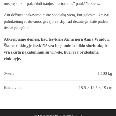
nuspręsti, kur pakabinti naujus “restoranus” paukščiukams.
Ant dėžutės įpakavimo rasite specialią vietą, kur galėsite užrašyti
palinkėjimą ar dovanos gavėjo vardą. Tad dėžutę galėsite padėti
tiesiai po eglute!
Atkreipiame dėmesį, kad lesyklėlė Anna nėra Anna Window.
Šiame rinkinyje lesyklėlė yra be guminių stiklo siurbtukų ir
yra skirta pakabinimui su virvele, kuri yra pridedama
rinkinyje.
Svoris
1.100 kg
Išmatavimai
18.5 × 18.5 × 19 cm