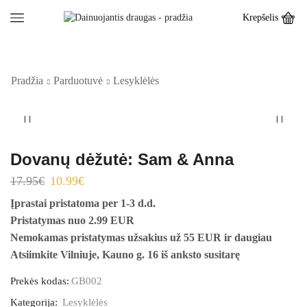
Krepšelis
Pradžia
Parduotuvė
Lesyklėlės
Dovanų dėžutė: Sam & Anna
Original
Current
17.95
€
10.99
€
price
price
Įprastai pristatoma per 1-3 d.d.
was:
is:
Pristatymas nuo 2.99 EUR
17.95€.
10.99€.
Nemokamas pristatymas užsakius už 55 EUR ir daugiau
Atsiimkite Vilniuje, Kauno g. 16 iš anksto susitarę
Prekės kodas:
GB002
Kategorija:
Lesyklėlės