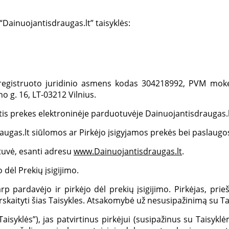
Dainuojantisdraugas.lt” taisyklės:
je registruoto juridinio asmens kodas 304218992, PVM mok
no g. 16, LT-03212 Vilnius.
antis prekes elektroninėje parduotuvėje Dainuojantisdraugas.
augas.lt siūlomos ar Pirkėjo įsigyjamos prekės bei paslaugo
tuvė, esanti adresu
www.Dainuojantisdraugas.lt
.
 dėl Prekių įsigijimo.
rp pardavėjo ir pirkėjo dėl prekių įsigijimo. Pirkėjas, pr
rskaityti šias Taisykles. Atsakomybė už nesusipažinimą su Ta
Taisyklės”), jas patvirtinus pirkėjui (susipažinus su Taisyk