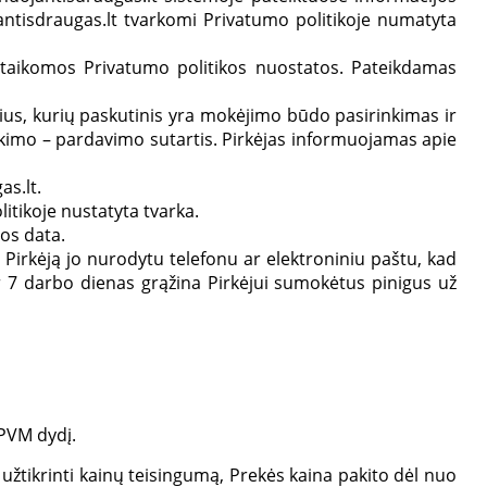
tisdraugas.lt tvarkomi Privatumo politikoje numatyta
ms taikomos Privatumo politikos nuostatos. Pateikdamas
nius, kurių paskutinis yra mokėjimo būdo pasirinkimas ir
pirkimo – pardavimo sutartis. Pirkėjas informuojamas apie
s.lt.
tikoje nustatyta tvarka.
os data.
 Pirkėją jo nurodytu telefonu ar elektroniniu paštu, kad
r 7 darbo dienas grąžina Pirkėjui sumokėtus pinigus už
 PVM dydį.
užtikrinti kainų teisingumą, Prekės kaina pakito dėl nuo