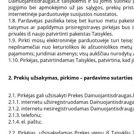
Dainuojantisdraugas.lt taisyklėmis ir su jomis sutinku
įsigijimo bei apmokėjimo už jas sąlygos, prekių pri
internetinėje parduotuvėje susijusios nuostatos.
1.8. Pardavėjas pasilieka teisę bet kuriuo metu pakeist
taisymus ar papildymus prisiregistravęs pirkėjas bus 
privalės iš naujo patvirtinti pakeistas Taisykles.
1.9. Pirkti mūsų elektroninėje parduotuvėje turi teisę
nepilnamečiai nuo keturiolikos iki aštuoniolikos metų 
pajamomis; juridiniai asmenys; visų aukščiau nurodytų a
1.10. Pirkėjas, patvirtindamas Taisykles, patvirtina, kad 
2. Prekių užsakymas, pirkimo – pardavimo sutartie
2.1. Pirkėjas gali užsisakyti Prekes Dainuojantisdraugas.
2.1.1. internetu užsiregistruodamas Dainuojantisdraugas.
2.1.2. internetu nesiregistruodamas Dainuojantisdraugas
2.1.3. telefonu;
2.1.4. el. paštu;
2.2. Pirkėjas, užsisakydamas Prekes vienu iš Taisykli