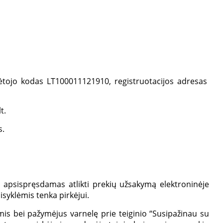
ėtojo kodas LT100011121910, registruotacijos adresas
lt.
s.
ieš apsispręsdamas atlikti prekių užsakymą elektroninėje
isyklėmis tenka pirkėjui.
lėmis bei pažymėjus varnelę prie teiginio “Susipažinau su