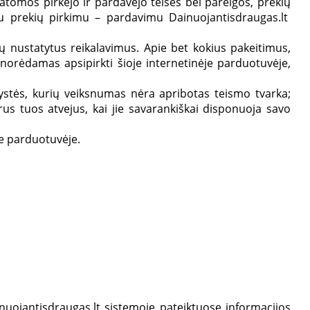
atomos pirkėjo ir pardavėjo teisės bei pareigos, prekių
su prekių pirkimu – pardavimu Dainuojantisdraugas.lt
ktų nustatytus reikalavimus. Apie bet kokius pakeitimus,
norėdamas apsipirkti šioje internetinėje parduotuvėje,
etystės, kurių veiksnumas nėra apribotas teismo tvarka;
rus tuos atvejus, kai jie savarankiškai disponuoja savo
ėje parduotuvėje.
nuojantisdraugas.lt sistemoje pateiktuose informacijos