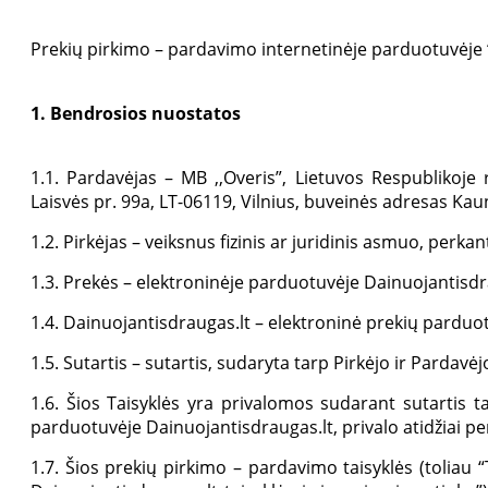
Prekių pirkimo – pardavimo internetinėje parduotuvėje “
1. Bendrosios nuostatos
1.1. Pardavėjas – MB ,,Overis”, Lietuvos Respubliko
Laisvės pr. 99a, LT-06119, Vilnius, buveinės adresas Kau
1.2. Pirkėjas – veiksnus fizinis ar juridinis asmuo, perk
1.3. Prekės – elektroninėje parduotuvėje Dainuojantisdr
1.4. Dainuojantisdraugas.lt – elektroninė prekių parduo
1.5. Sutartis – sutartis, sudaryta tarp Pirkėjo ir Pardavėjo
1.6. Šios Taisyklės yra privalomos sudarant sutartis ta
parduotuvėje Dainuojantisdraugas.lt, privalo atidžiai pe
1.7. Šios prekių pirkimo – pardavimo taisyklės (toliau “