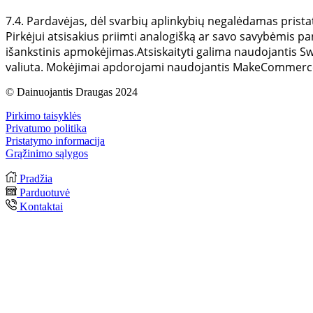
7.4. Pardavėjas, dėl svarbių aplinkybių negalėdamas prista
Pirkėjui atsisakius priimti analogišką ar savo savybėmis pa
išankstinis apmokėjimas.
Atsiskaityti galima naudojantis S
valiuta. Mokėjimai apdorojami naudojantis MakeCommerce
© Dainuojantis Draugas 2024
Pirkimo taisyklės
Privatumo politika
Pristatymo informacija
Grąžinimo sąlygos
Pradžia
Parduotuvė
Kontaktai