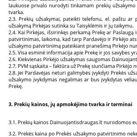
laukuose privalo nurodyti tinkamam prekių užsakymo 
tvarka.
2.3. Prekių užsakymai, pateikti telefonu, el. paštu a
užsakymą Pirkėjas sutinka su Taisyklėmis ir jų taikymu.
2.4. Kai Pirkėjas, išsirinkęs perkamą Prekę ar Paslaugą
patvirtinimas, laikoma, kad tarp Pardavėjo ir Pirkėjo at
užsakymo patvirtinimą pateikiant pranešimą Pirkėjo nu
2.5. Visa esminė informacija apie Prekę ir jos savybes 
2.6. Kiekvienas Pirkėjo užsakymas saugomas Dainuojanti
2.7. PVM sąskaita – faktūra už Prekę siunčiama Pirkėjo 
2.8. Jei Pardavėjas neturi galimybės įvykdyti Prekės už
užsakymo įvykdymas negalimas ar bus įvykdytas vėliau.
Prekę.
3. Prekių kainos, jų apmokėjimo tvarka ir terminai
3.1. Prekių kainos Dainuojantisdraugas.lt nurodomos eur
3.2. Prekės kaina po Prekės užsakymo patvirtinimo nekei