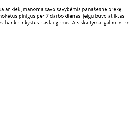
ogišką ar kiek įmanoma savo savybėmis panašesnę prekę.
mokėtus pinigus per 7 darbo dienas, jeigu buvo atliktas
nės bankininkystės paslaugomis. Atsiskaitymai galimi euro