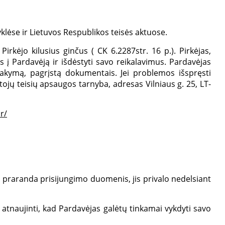
syklėse ir Lietuvos Respublikos teisės aktuose.
irkėjo kilusius ginčus ( CK 6.2287str. 16 p.). Pirkėjas,
 į Pardavėją ir išdėstyti savo reikalavimus. Pardavėjas
akymą, pagrįstą dokumentais. Jei problemos išspręsti
tojų teisių apsaugos tarnyba, adresas Vilniaus g. 25, LT-
r/
s praranda prisijungimo duomenis, jis privalo nedelsiant
s atnaujinti, kad Pardavėjas galėtų tinkamai vykdyti savo