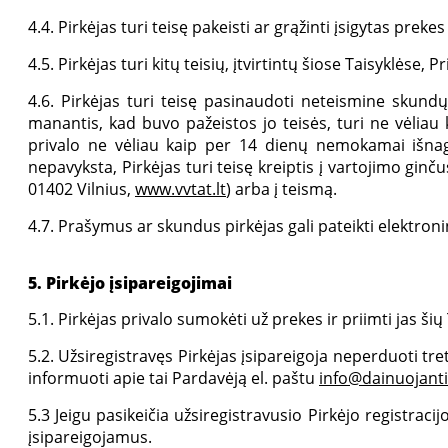
4.4. Pirkėjas turi teisę pakeisti ar grąžinti įsigytas preke
4.5. Pirkėjas turi kitų teisių, įtvirtintų šiose Taisyklės
4.6. Pirkėjas turi teisę pasinaudoti neteismine skundų 
manantis, kad buvo pažeistos jo teisės, turi ne vėliau
privalo ne vėliau kaip per 14 dienų nemokamai išnag
nepavyksta, Pirkėjas turi teisę kreiptis į vartojimo gin
01402 Vilnius,
www.vvtat.lt
) arba į teismą.
4.7. Prašymus ar skundus pirkėjas gali pateikti elektro
5. Pirkėjo įsipareigojimai
5.1. Pirkėjas privalo sumokėti už prekes ir priimti jas šių
5.2. Užsiregistravęs Pirkėjas įsipareigoja neperduoti t
informuoti apie tai Pardavėją el. paštu
info@dainuojanti
5.3 Jeigu pasikeičia užsiregistravusio Pirkėjo registrac
įsipareigojamus.