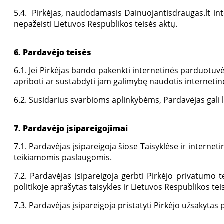
5.4. Pirkėjas, naudodamasis Dainuojantisdraugas.lt inter
nepažeisti Lietuvos Respublikos teisės aktų.
6. Pardavėjo teisės
6.1. Jei Pirkėjas bando pakenkti internetinės parduotuv
apriboti ar sustabdyti jam galimybę naudotis internetine 
6.2. Susidarius svarbioms aplinkybėms, Pardavėjas gali la
7. Pardavėjo įsipareigojimai
7.1. Pardavėjas įsipareigoja šiose Taisyklėse ir intern
teikiamomis paslaugomis.
7.2. Pardavėjas įsipareigoja gerbti Pirkėjo privatumo
politikoje aprašytas taisykles ir Lietuvos Respublikos tei
7.3. Pardavėjas įsipareigoja pristatyti Pirkėjo užsakyta