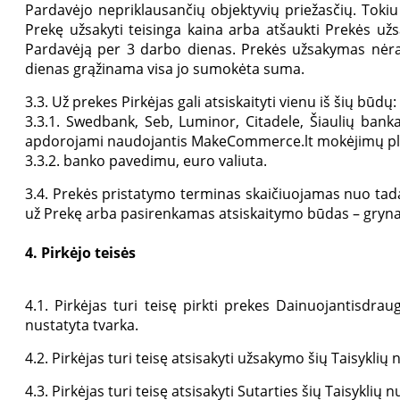
Pardavėjo nepriklausančių objektyvių priežasčių. Tokiu
Prekę užsakyti teisinga kaina arba atšaukti Prekės užs
Pardavėją per 3 darbo dienas. Prekės užsakymas nėra
dienas grąžinama visa jo sumokėta suma.
3.3. Už prekes Pirkėjas gali atsiskaityti vienu iš šių būdų:
3.3.1. Swedbank, Seb, Luminor, Citadele, Šiaulių bank
apdorojami naudojantis MakeCommerce.lt mokėjimų pl
3.3.2. banko pavedimu, euro valiuta.
3.4. Prekės pristatymo terminas skaičiuojamas nuo ta
už Prekę arba pasirenkamas atsiskaitymo būdas – gryna
4. Pirkėjo teisės
4.1. Pirkėjas turi teisę pirkti prekes Dainuojantisdrau
nustatyta tvarka.
4.2. Pirkėjas turi teisę atsisakyti užsakymo šių Taisyklių 
4.3. Pirkėjas turi teisę atsisakyti Sutarties šių Taisyklių 