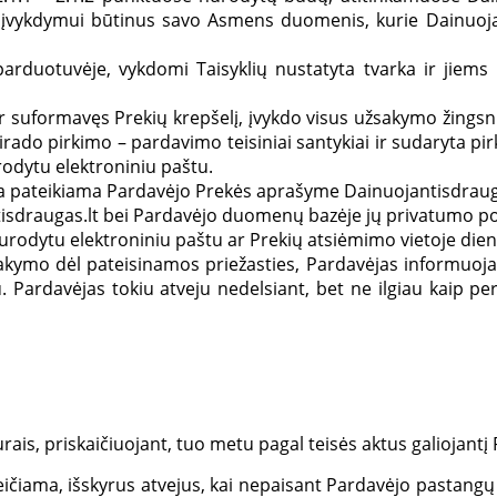
įvykdymui būtinus savo Asmens duomenis, kurie Dainuojan
r parduotuvėje, vykdomi Taisyklių nustatyta tvarka ir jie
 ir suformavęs Prekių krepšelį, įvykdo visus užsakymo žings
sirado pirkimo – pardavimo teisiniai santykiai ir sudaryta 
rodytu elektroniniu paštu.
yra pateikiama Pardavėjo Prekės aprašyme Dainuojantisdrauga
sdraugas.lt bei Pardavėjo duomenų bazėje jų privatumo poli
nurodytu elektroniniu paštu ar Prekių atsiėmimo vietoje dien
sakymo dėl pateisinamos priežasties, Pardavėjas informuoja
 Pardavėjas tokiu atveju nedelsiant, bet ne ilgiau kaip pe
ais, priskaičiuojant, tuo metu pagal teisės aktus galiojantį
čiama, išskyrus atvejus, kai nepaisant Pardavėjo pastangų 