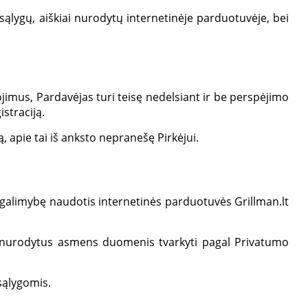
 sąlygų, aiškiai nurodytų internetinėje parduotuvėje, bei
jimus, Pardavėjas turi teisę nedelsiant ir be perspėjimo
straciją.
, apie tai iš anksto nepranešę Pirkėjui.
i galimybę naudotis internetinės parduotuvės Grillman.lt
ėjo nurodytus asmens duomenis tvarkyti pagal Privatumo
sąlygomis.