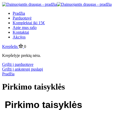
Pradžia
Parduotuvė
Komplektai iki 15€
Apie mus rašo
Kontaktai
Akcijos
Krepšelis
0
Krepšelyje prekių nėra.
Grįžti į parduotuvę
Grįžti į ankstesnį puslapį
Pradžia
Pirkimo taisyklės
Pirkimo taisyklės