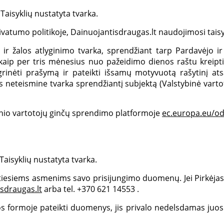
s Taisyklių nustatyta tvarka.
e, Privatumo politikoje, Dainuojantisdraugas.lt naudojimosi tai
ir žalos atlyginimo tvarka, sprendžiant tarp Pardavėjo ir P
 kaip per tris mėnesius nuo pažeidimo dienos raštu kreiptis
rinėti prašymą ir pateikti išsamų motyvuotą rašytinį ats
čus neteismine tvarka sprendžiantį subjektą (Valstybinė varto
ninio vartotojų ginčų sprendimo platformoje
ec.europa.eu/od
 Taisyklių nustatyta tvarka.
retiesiems asmenims savo prisijungimo duomenų. Jei Pirkėja
sdraugas.lt
arba tel. +370 621 14553 .
ijos formoje pateikti duomenys, jis privalo nedelsdamas juo