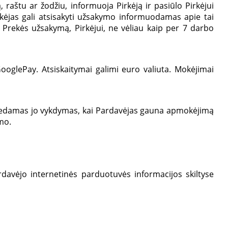
raštu ar žodžiu, informuoja Pirkėją ir pasiūlo Pirkėjui
irkėjas gali atsisakyti užsakymo informuodamas apie tai
rekės užsakymą, Pirkėjui, ne vėliau kaip per 7 darbo
ooglePay. Atsiskaitymai galimi euro valiuta. Mokėjimai
adedamas jo vykdymas, kai Pardavėjas gauna apmokėjimą
imo.
Pardavėjo internetinės parduotuvės informacijos skiltyse