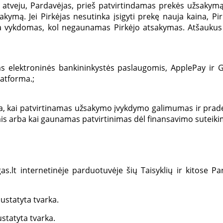
 atveju, Pardavėjas, prieš patvirtindamas prekės užsakymą, 
akymą. Jei Pirkėjas nesutinka įsigyti prekę nauja kaina, P
 vykdomas, kol negaunamas Pirkėjo atsakymas. Atšaukus P
as elektroninės bankininkystės paslaugomis, ApplePay ir G
atforma.;
da, kai patvirtinamas užsakymo įvykdymo galimumas ir pr
is arba kai gaunamas patvirtinimas dėl finansavimo suteik
gas.lt internetinėje parduotuvėje šių Taisyklių ir kitose 
nustatyta tvarka.
nustatyta tvarka.