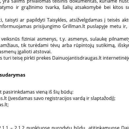
”), yra šalims privalomas teisinis dokumentas, kuriame nust
statymo ir grąžinimo tvarka, šalių atsakomybė bei kitos 
i, taisyti ar papildyti Taisykles, atsižvelgdamas į teisės a
informuojamas prisijungimo Grillman.lt puslapyje metu ir, 
: veiksnūs fiziniai asmenys, t.y. asmenys, sulaukę pilnam
amžiaus, tik turėdami tėvų arba rūpintojų sutikimą, išsky
smenų įgalioti atstovai.
jis turi teisę pirkti prekes Dainuojantisdraugas.lt internetin
s sudarymas
lt pasirinkdamas vieną iš šių būdų:
lt (įvesdamas savo registracijos vardą ir slaptažodį);
.lt;
ų 2.1.1 – 2.1.2 punktuose nurodytų būdų, atitinkamuose Dai