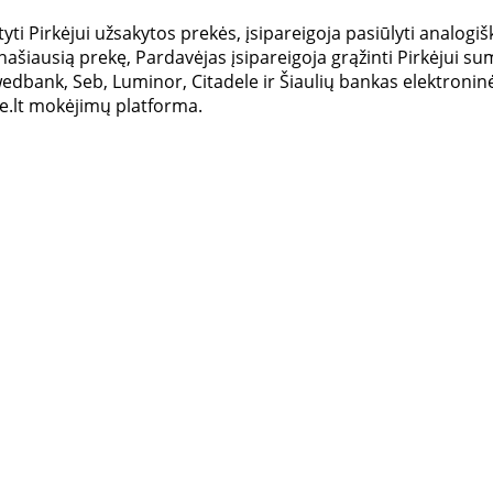
tyti Pirkėjui užsakytos prekės, įsipareigoja pasiūlyti anal
našiausią prekę, Pardavėjas įsipareigoja grąžinti Pirkėjui su
wedbank, Seb, Luminor, Citadele ir Šiaulių bankas elektroni
.lt mokėjimų platforma.