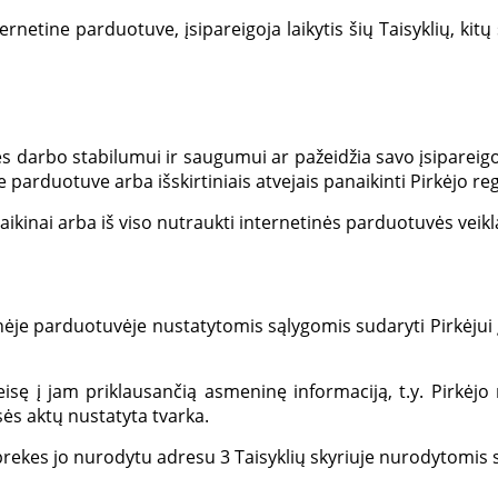
netine parduotuve, įsipareigoja laikytis šių Taisyklių, kitų
ės darbo stabilumui ir saugumui ar pažeidžia savo įsipareigo
parduotuve arba išskirtiniais atvejais panaikinti Pirkėjo regi
ikinai arba iš viso nutraukti internetinės parduotuvės veiklą
etinėje parduotuvėje nustatytomis sąlygomis sudaryti Pirkėju
 teisę į jam priklausančią asmeninę informaciją, t.y. Pirk
sės aktų nustatyta tvarka.
s prekes jo nurodytu adresu 3 Taisyklių skyriuje nurodytomis 