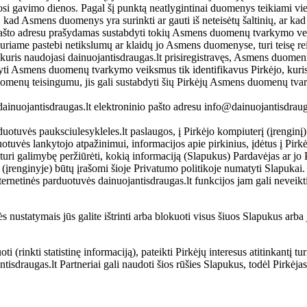
osi gavimo dienos. Pagal šį punktą neatlygintinai duomenys teikiami vi
kad Asmens duomenys yra surinkti ar gauti iš neteisėtų šaltinių, ar kad
niu pašto adresu prašydamas sustabdyti tokių Asmens duomenų tvarkymo ve
, kuriame pastebi netikslumų ar klaidų jo Asmens duomenyse, turi teisę 
 kuris naudojasi dainuojantisdraugas.lt prisiregistravęs, Asmens duomenis
dyti Asmens duomenų tvarkymo veiksmus tik identifikavus Pirkėjo, kuri
uomenų teisingumu, jis gali sustabdyti šių Pirkėjų Asmens duomenų tvar
dainuojantisdraugas.lt elektroninio pašto adresu info@dainuojantisdrauga
duotuvės pauksciulesykleles.lt paslaugos, į Pirkėjo kompiuterį (įrenginį)
uotuvės lankytojo atpažinimui, informacijos apie pirkinius, įdėtus į Pirk
ri galimybę peržiūrėti, kokią informaciją (Slapukus) Pardavėjas ar jo Partn
(įrenginyje) būtų įrašomi šioje Privatumo politikoje numatyti Slapukai.
nternetinės parduotuvės dainuojantisdraugas.lt funkcijos jam gali neveik
s nustatymais jūs galite ištrinti arba blokuoti visus šiuos Slapukus arba 
 (rinkti statistinę informaciją), pateikti Pirkėjų interesus atitinkantį tu
ntisdraugas.lt Partneriai gali naudoti šios rūšies Slapukus, todėl Pirkėj