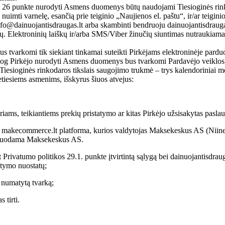
d 26 punkte nurodyti Asmens duomenys būtų naudojami Tiesioginės rinkodar
i nuimti varnelę, esančią prie teiginio „Naujienos el. paštu“, ir/ar teig
su info@dainuojantisdraugas.lt arba skambinti bendruoju dainuojantisdrau
. Elektroninių laiškų ir/arba SMS/Viber žinučių siuntimas nutraukiamas ti
 tvarkomi tik siekiant tinkamai suteikti Pirkėjams elektroninėje parduot
, jog Pirkėjo nurodyti Asmens duomenys bus tvarkomi Pardavėjo veiklos an
iesioginės rinkodaros tikslais saugojimo trukmė – trys kalendoriniai
tiesiems asmenims, išskyrus šiuos atvejus:
iams, teikiantiems prekių pristatymo ar kitas Pirkėjo užsisakytas paslau
 makecommerce.lt platforma, kurios valdytojas Maksekeskus AS (Niine 1
erduodama Maksekeskus AS.
 Privatumo politikos 29.1. punkte įtvirtintą sąlygą bei dainuojantisdraug
atymo nuostatų;
ų numatytą tvarką;
 tirti.