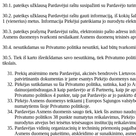
30.1. pateikęs užklausą Pardavėjui raštu susipažinti su Pardavėjo tur
30.2. pateikęs užklausą Pardavėjui raštu gauti informaciją, iš kokių š
1 (vienerius) metus. Informacija Pirkėjui pateikiama jo nurodytu elekt
30.3. pateikęs prašymą Pardavėjui raštu, elektroninio pašto adresu 
Asmens duomenys tvarkomi nesilaikant Asmens duomenų teisinės apsaug
30.4. nesutikdamas su Privatumo politika nesutikti, kad būtų tvarkomi
30.5. Tiek iš karto išreikšdamas savo nesutikimą, tiek Privatumo pol
tikslais.
Prekių atsiėmimo metu Pardavėjui, akcinės bendrovės Lietuvos p
patvirtinantis dokumentas ir jame esantys Pirkėjo duomenys na
Pirkėjas sutikdamas su šia Privatumo politika, sutinka, kad jo
dainuojantisdraugas.lt kaip pardavėjo ar iš Partnerių, kaip jie 
Privatumo politikos 4 punkte, taip pat Pardavėjo ar jo paskirt
Pirkėjo Asmens duomenys teikiami į Europos Sąjungos valstybes n
numatytiems šioje Privatumo politikoje.
Pardavėjas Asmens duomenis saugo tiek, kiek šis asmuo naudojas
Privatumo politikos 38 punkte numatytus reikalavimus, Pirkėj
nurodytus atvejus bei teisėtus teisėsaugos institucijų reikalavim
Pardavėjas vidinių organizacinių ir techninių priemonių pagalb
Asmens duomenų pakeitimo, atskleidimo ar sunaikinimo, asmens