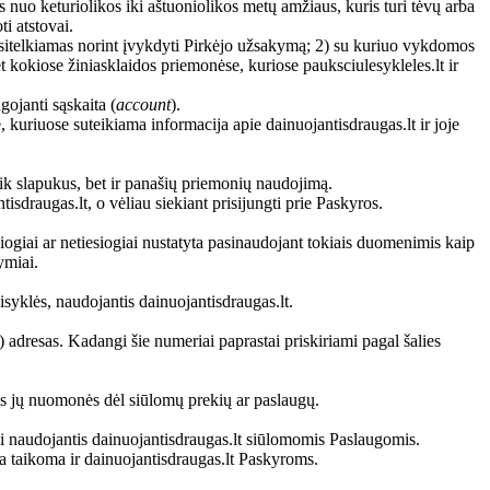
 nuo keturiolikos iki aštuoniolikos metų amžiaus, kuris turi tėvų arba
i atstovai.
 pasitelkiamas norint įvykdyti Pirkėjo užsakymą; 2) su kuriuo vykdomos
t kokiose žiniasklaidos priemonėse, kuriose pauksciulesykleles.lt ir
gojanti sąskaita (
account
).
, kuriuose suteikiama informacija apie dainuojantisdraugas.lt ir joje
 tik slapukus, bet ir panašių priemonių naudojimą.
isdraugas.lt, o vėliau siekiant prisijungti prie Paskyros.
siogiai ar netiesiogiai nustatyta pasinaudojant tokiais duomenimis kaip
ymiai.
klės, naudojantis dainuojantisdraugas.lt.
 adresas. Kadangi šie numeriai paprastai priskiriami pagal šalies
utis jų nuomonės dėl siūlomų prekių ar paslaugų.
i naudojantis dainuojantisdraugas.lt siūlomomis Paslaugomis.
a taikoma ir dainuojantisdraugas.lt Paskyroms.