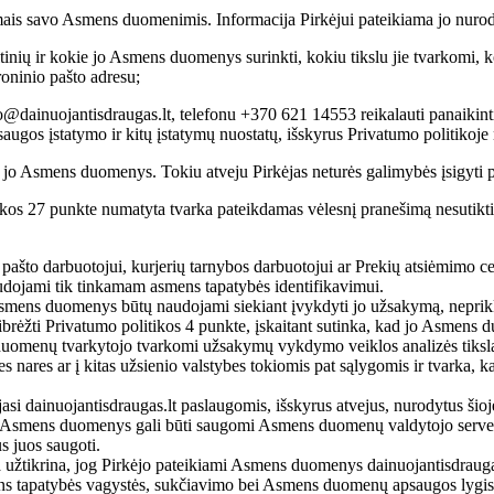
imais savo Asmens duomenimis. Informacija Pirkėjui pateikiama jo nurod
altinių ir kokie jo Asmens duomenys surinkti, kokiu tikslu jie tvarkomi
roninio pašto adresu;
info@dainuojantisdraugas.lt, telefonu +370 621 14553 reikalauti panaik
os įstatymo ir kitų įstatymų nuostatų, išskyrus Privatumo politikoje 
 jo Asmens duomenys. Tokiu atveju Pirkėjas neturės galimybės įsigyti pr
itikos 27 punkte numatyta tvarka pateikdamas vėlesnį pranešimą nesuti
ašto darbuotojui, kurjerių tarnybos darbuotojui ar Prekių atsiėmimo cen
udojami tik tinkamam asmens tapatybės identifikavimui.
 Asmens duomenys būtų naudojami siekiant įvykdyti jo užsakymą, neprikl
apibrėžti Privatumo politikos 4 punkte, įskaitant sutinka, kad jo Asmens
o duomenų tvarkytojo tvarkomi užsakymų vykdymo veiklos analizės tiksla
ares ar į kitas užsienio valstybes tokiomis pat sąlygomis ir tvarka, ka
i dainuojantisdraugas.lt paslaugomis, išskyrus atvejus, nurodytus šioj
o Asmens duomenys gali būti saugomi Asmens duomenų valdytojo servery
us juos saugoti.
a užtikrina, jog Pirkėjo pateikiami Asmens duomenys dainuojantisdraugas
 tapatybės vagystės, sukčiavimo bei Asmens duomenų apsaugos lygis at