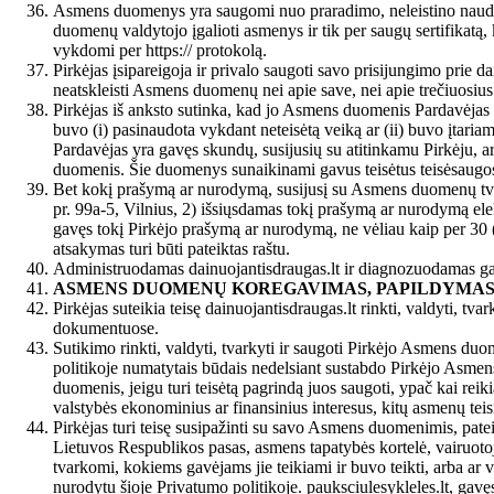
Asmens duomenys yra saugomi nuo praradimo, neleistino naudojim
duomenų valdytojo įgalioti asmenys ir tik per saugų sertifikatą
vykdomi per https:// protokolą.
Pirkėjas įsipareigoja ir privalo saugoti savo prisijungimo prie d
neatskleisti Asmens duomenų nei apie save, nei apie trečiuosiu
Pirkėjas iš anksto sutinka, kad jo Asmens duomenis Pardavėjas t
buvo (i) pasinaudota vykdant neteisėtą veiką ar (ii) buvo įtariam
Pardavėjas yra gavęs skundų, susijusių su atitinkamu Pirkėju, a
duomenis. Šie duomenys sunaikinami gavus teisėtus teisėsaugos 
Bet kokį prašymą ar nurodymą, susijusį su Asmens duomenų tvark
pr. 99a-5, Vilnius, 2) išsiųsdamas tokį prašymą ar nurodymą ele
gavęs tokį Pirkėjo prašymą ar nurodymą, ne vėliau kaip per 30 (
atsakymas turi būti pateiktas raštu.
Administruodamas dainuojantisdraugas.lt ir diagnozuodamas gali
ASMENS DUOMENŲ KOREGAVIMAS, PAPILDYMAS 
Pirkėjas suteikia teisę dainuojantisdraugas.lt rinkti, valdyti, tv
dokumentuose.
Sutikimo rinkti, valdyti, tvarkyti ir saugoti Pirkėjo Asmens duom
politikoje numatytais būdais nedelsiant sustabdo Pirkėjo Asmens 
duomenis, jeigu turi teisėtą pagrindą juos saugoti, ypač kai rei
valstybės ekonominius ar finansinius interesus, kitų asmenų teisi
Pirkėjas turi teisę susipažinti su savo Asmens duomenimis, pateik
Lietuvos Respublikos pasas, asmens tapatybės kortelė, vairuotoj
tvarkomi, kokiems gavėjams jie teikiami ir buvo teikti, arba ar v
nurodytu šioje Privatumo politikoje. pauksciulesykleles.lt, gav