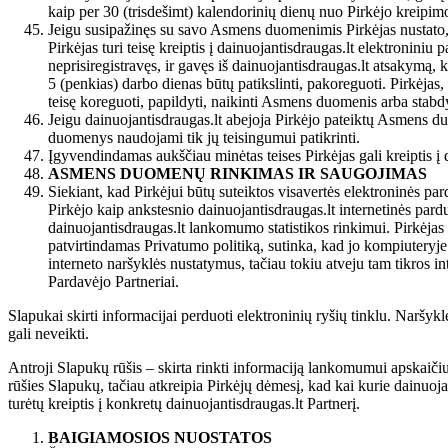
kaip per 30 (trisdešimt) kalendorinių dienų nuo Pirkėjo kreipim
Jeigu susipažinęs su savo Asmens duomenimis Pirkėjas nustato, 
Pirkėjas turi teisę kreiptis į dainuojantisdraugas.lt elektroni
neprisiregistravęs, ir gavęs iš dainuojantisdraugas.lt atsakymą
5 (penkias) darbo dienas būtų patikslinti, pakoreguoti. Pirkėjas,
teisę koreguoti, papildyti, naikinti Asmens duomenis arba stab
Jeigu dainuojantisdraugas.lt abejoja Pirkėjo pateiktų Asmens d
duomenys naudojami tik jų teisingumui patikrinti.
Įgyvendindamas aukščiau minėtas teises Pirkėjas gali kreiptis į 
ASMENS DUOMENŲ
RINKIMAS IR SAUGOJIMAS
Siekiant, kad Pirkėjui būtų suteiktos visavertės elektroninės par
Pirkėjo kaip ankstesnio dainuojantisdraugas.lt internetinės pard
dainuojantisdraugas.lt lankomumo statistikos rinkimui. Pirkėjas tu
patvirtindamas Privatumo politiką, sutinka, kad jo kompiuteryje 
interneto naršyklės nustatymus, tačiau tokiu atveju tam tikros i
Pardavėjo Partneriai.
Slapukai skirti informacijai perduoti elektroninių ryšių tinklu. Naršyklė
gali neveikti.
Antroji Slapukų rūšis – skirta rinkti informaciją lankomumui apskaičiuoti
rūšies Slapukų, tačiau atkreipia Pirkėjų dėmesį, kad kai kurie dainuoja
turėtų kreiptis į konkretų dainuojantisdraugas.lt Partnerį.
BAIGIAMOSIOS NUOSTATOS