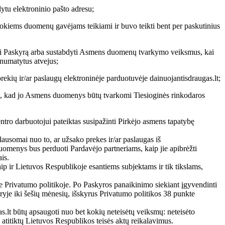
ytu elektroninio pašto adresu;
, kokiems duomenų gavėjams teikiami ir buvo teikti bent per paskutinius
inti Paskyrą arba sustabdyti Asmens duomenų tvarkymo veiksmus, kai
numatytus atvejus;
ekių ir/ar paslaugų elektroninėje parduotuvėje dainuojantisdraugas.lt;
kti, kad jo Asmens duomenys būtų tvarkomi Tiesioginės rinkodaros
tro darbuotojui pateiktas susipažinti Pirkėjo asmens tapatybę
ausomai nuo to, ar užsako prekes ir/ar paslaugas iš
 duomenys bus perduoti Pardavėjo partneriams, kaip jie apibrėžti
is.
ip ir Lietuvos Respublikoje esantiems subjektams ir tik tikslams,
e Privatumo politikoje. Po Paskyros panaikinimo siekiant įgyvendinti
je iki šešių mėnesių, išskyrus Privatumo politikos 38 punkte
.lt būtų apsaugoti nuo bet kokių neteisėtų veiksmų: neteisėto
itiktų Lietuvos Respublikos teisės aktų reikalavimus.