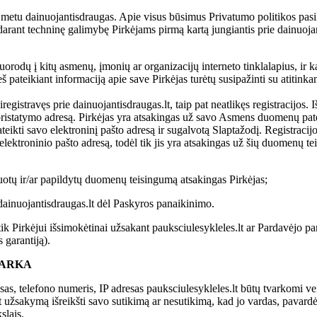
uo metu dainuojantisdraugas. Apie visus būsimus Privatumo politikos pas
darant techninę galimybę Pirkėjams pirmą kartą jungiantis prie dainuojanti
uorodų į kitų asmenų, įmonių ar organizacijų interneto tinklalapius, ir ka
ateikiant informaciją apie save Pirkėjas turėtų susipažinti su atitinkam
iregistravęs prie dainuojantisdraugas.lt, taip pat neatlikęs registracijos.
 pristatymo adresą. Pirkėjas yra atsakingas už savo Asmens duomenų pat
ateikti savo elektroninį pašto adresą ir sugalvotą Slaptažodį. Registrac
lektroninio pašto adresą, todėl tik jis yra atsakingas už šių duomenų te
otų ir/ar papildytų duomenų teisingumą atsakingas Pirkėjas;
@dainuojantisdraugas.lt dėl Paskyros panaikinimo.
tik Pirkėjui išsimokėtinai užsakant pauksciulesykleles.lt ar Pardavėjo p
 garantiją).
VARKA
sas, telefono numeris, IP adresas pauksciulesykleles.lt būtų tvarkomi vei
ant užsakymą išreikšti savo sutikimą ar nesutikimą, kad jo vardas, pavard
slais.