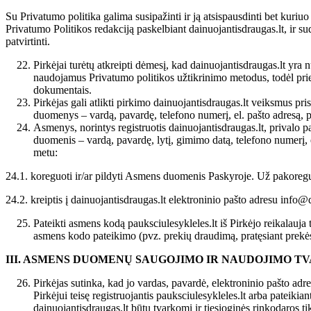
Su Privatumo politika galima susipažinti ir ją atsispausdinti bet kuri
Privatumo Politikos redakciją paskelbiant dainuojantisdraugas.lt, ir su
patvirtinti.
Pirkėjai turėtų atkreipti dėmesį, kad dainuojantisdraugas.lt yra n
naudojamus Privatumo politikos užtikrinimo metodus, todėl prieš p
dokumentais.
Pirkėjas gali atlikti pirkimo dainuojantisdraugas.lt veiksmus pris
duomenys – vardą, pavardę, telefono numerį, el. pašto adresą,
Asmenys, norintys registruotis dainuojantisdraugas.lt, privalo p
duomenis – vardą, pavardę, lytį, gimimo datą, telefono numerį, e
metu:
24.1. koreguoti ir/ar pildyti Asmens duomenis Paskyroje. Už pakoregu
24.2. kreiptis į dainuojantisdraugas.lt elektroninio pašto adresu info
Pateikti asmens kodą pauksciulesykleles.lt iš Pirkėjo reikalauja 
asmens kodo pateikimo (pvz. prekių draudimą, pratęsiant prekės
III. ASMENS DUOMENŲ
SAUGOJIMO IR NAUDOJIMO T
Pirkėjas sutinka, kad jo vardas, pavardė, elektroninio pašto adre
Pirkėjui teisę registruojantis pauksciulesykleles.lt arba pateiki
dainuojantisdraugas.lt būtų tvarkomi ir tiesioginės rinkodaros tik