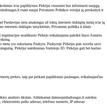
ikeitimus ir/ar papildymus Pirkėjai visuomet bus informuoti naująją
sdraugas.lt esant naujai Privatumo Politikos versijai ją perskaityti ir
d Pardavėjas nėra atsakingas už tokių interneto tinklapių turinį ir/ar jų
o interneto tinklapio taisyklėmis, Privatumo politika ir kitais
 Iš registracijos neatlikusio Pirkėjo reikalaujama pateikti šiuos Asmens
eikimą.
ijos metu yra sukuriama Paskyra. Paskyroje Pirkėjas pats suveda savo
isingumą. Pirkėjui suteikiamas Vartotojo ID. Pirkėjas gali bet kuriuo
artnerių prekes, taip pat perkant papildomas paslaugas, reikalaujančias
klos analizės tikslais. Atitinkamai dainuojantisdraugas.lt suteikia
ė, elektroninio pašto adresas, telefono numeris, IP adresas