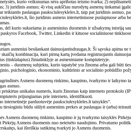
metystės, kurio veiksnumas nėra apribotas teismo tvarka; 2) nepilnametis
as; 3) juridinis asmuo; 4) visų aukščiau nurodytų asmenų tinkamai įgaliot
ar teikiantis paslaugas pauksciulesykleles.lt, taip pat juridinis asmuo,
iulesykleles.lt, šio juridinio asmens internetiniuose puslapiuose arba be
iamas.
tas, dėl kurio sukuriama jo asmeninius duomenis ir užsakymų istoriją sau
t paskyros Facebook, Twitter, Linkedin ir kituose socialiniuose tinkluose
laugos.
et kuriam asmeniui besilankant dainuojantisdraugas.lt. Ši sąvoka apima ne
r skaičių kombinacija, kuri pirmą kartą įvedama registruojantis dainuojant
pius (tinklalapius) žiniatinklyje ar asmeniniame kompiuteryje.
asmeniu – duomenų subjektu, kurio tapatybė yra žinoma arba gali būti tie
oginio, psichologinio, ekonominio, kultūrinio ar socialinio pobūdžio pož
agrindinės Asmens duomenų rinkimo, kaupimo, tvarkymo ir laikymo taisy
ngas asmuo.
priskirtas unikalus numeris, kuris žinomas kaip interneto protokolo (IP)
mpiuteris prijungiamas prie interneto, identifikuoti.
o internetinėje parduotuvėje pauksciulesykleles.lt taisyklės“.
kiu tiesioginiu būdu siūlyti asmenims prekes ar paslaugas ir (arba) teira
inės Asmens duomenų rinkimo, kaupimo ir jų tvarkymo taisyklės Pirkėju
s.lt Pirkėjų Asmens duomenis nuo neteisėto naudojimo. Privatumo politik
erskaitęs, kai išreiškia sutikimą tvarkyti jo Asmens duomenis.