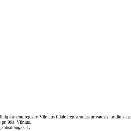
idinių asmenų registro Vilniaus filiale įregistruotas privatusis juri
pr. 99a, Vilnius.
antisdraugas.lt .