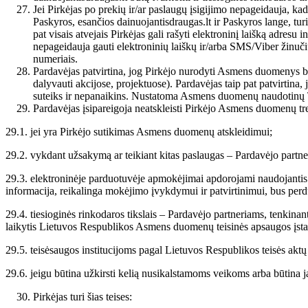
Jei Pirkėjas po prekių ir/ar paslaugų įsigijimo nepageidauja, ka
Paskyros, esančios dainuojantisdraugas.lt ir Paskyros lange, tur
pat visais atvejais Pirkėjas gali rašyti elektroninį laišką adre
nepageidauja gauti elektroninių laiškų ir/arba SMS/Viber žinučių
numeriais.
Pardavėjas patvirtina, jog Pirkėjo nurodyti Asmens duomenys bus
dalyvauti akcijose, projektuose). Pardavėjas taip pat patvirtina
suteiks ir nepanaikins. Nustatoma Asmens duomenų naudotinų T
Pardavėjas įsipareigoja neatskleisti Pirkėjo Asmens duomenų tre
29.1. jei yra Pirkėjo sutikimas Asmens duomenų atskleidimui;
29.2. vykdant užsakymą ar teikiant kitas paslaugas – Pardavėjo partner
29.3. e
lektroninėje parduotuvėje apmokėjimai apdorojami naudojantis
informacija, reikalinga mokėjimo įvykdymui ir patvirtinimui, bus p
29.4. tiesioginės rinkodaros tikslais – Pardavėjo partneriams, tenkinant
laikytis Lietuvos Respublikos Asmens duomenų teisinės apsaugos įst
29.5. teisėsaugos institucijoms pagal Lietuvos Respublikos teisės akt
29.6. jeigu būtina užkirsti kelią nusikalstamoms veikoms arba būtina jas
Pirkėjas turi šias teises: