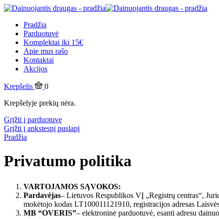
Pradžia
Parduotuvė
Komplektai iki 15€
Apie mus rašo
Kontaktai
Akcijos
Krepšelis
0
Krepšelyje prekių nėra.
Grįžti į parduotuvę
Grįžti į ankstesnį puslapį
Pradžia
Privatumo politika
VARTOJAMOS SĄ
VOKOS:
Pardavėjas
– Lietuvos Respublikos VĮ „Registrų centras“, Jur
mokėtojo kodas LT100011121910, registracijos adresas Laisvės 
MB “OVERIS”
– elektroninė parduotuvė, esanti adresu dainuoj