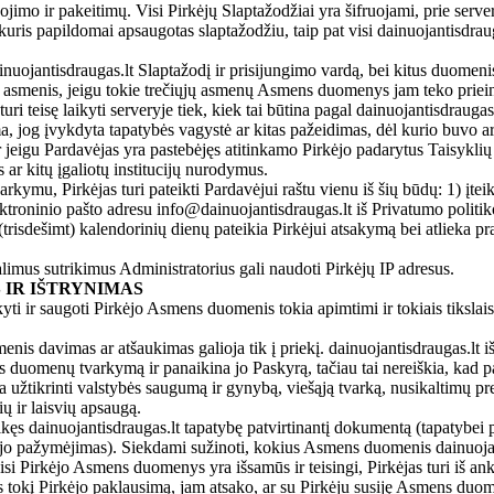
o ir pakeitimų. Visi Pirkėjų Slaptažodžiai yra šifruojami, prie server
, kuris papildomai apsaugotas slaptažodžiu, taip pat visi dainuojantisdr
ainuojantisdraugas.lt Slaptažodį ir prisijungimo vardą, bei kitus duomeni
s asmenis, jeigu tokie trečiųjų asmenų Asmens duomenys jam teko priei
uri teisę laikyti serveryje tiek, kiek tai būtina pagal dainuojantisdrau
a, jog įvykdyta tapatybės vagystė ar kitas pažeidimas, dėl kurio buvo ar 
r jeigu Pardavėjas yra pastebėjęs atitinkamo Pirkėjo padarytus Taisyklių
ar kitų įgaliotų institucijų nurodymus.
ymu, Pirkėjas turi pateikti Pardavėjui raštu vienu iš šių būdų: 1) įte
ktroninio pašto adresu info@dainuojantisdraugas.lt iš Privatumo politi
trisdešimt) kalendorinių dienų pateikia Pirkėjui atsakymą bei atlieka p
mus sutrikimus Administratorius gali naudoti Pirkėjų IP adresus.
IR IŠTRYNIMAS
arkyti ir saugoti Pirkėjo Asmens duomenis tokia apimtimi ir tokiais tiksla
enis davimas ar atšaukimas galioja tik į priekį. dainuojantisdraugas.lt i
duomenų tvarkymą ir panaikina jo Paskyrą, tačiau tai nereiškia, kad pauk
kia užtikrinti valstybės saugumą ir gynybą, viešąją tvarką, nusikaltimų p
ų ir laisvių apsaugą.
ęs dainuojantisdraugas.lt tapatybę patvirtinantį dokumentą (tapatybei pa
o pažymėjimas). Siekdami sužinoti, kokius Asmens duomenis dainuojantisd
isi Pirkėjo Asmens duomenys yra išsamūs ir teisingi, Pirkėjas turi iš anks
ęs tokį Pirkėjo paklausimą, jam atsako, ar su Pirkėju susiję Asmens du