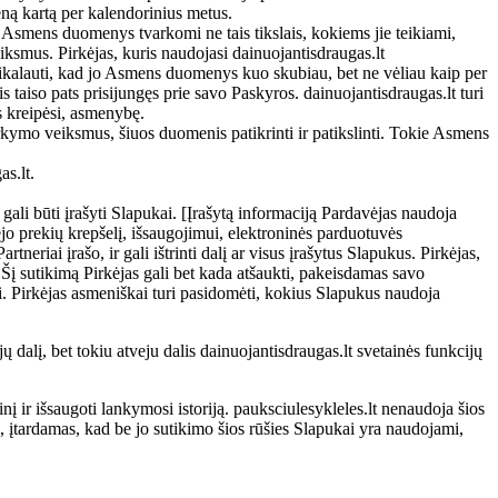
eną kartą per kalendorinius metus.
 Asmens duomenys tvarkomi ne tais tikslais, kokiems jie teikiami,
iksmus. Pirkėjas, kuris naudojasi dainuojantisdraugas.lt
reikalauti, kad jo Asmens duomenys kuo skubiau, bet ne vėliau kaip per
 taiso pats prisijungęs prie savo Paskyros. dainuojantisdraugas.lt turi
s kreipėsi, asmenybę.
kymo veiksmus, šiuos duomenis patikrinti ir patikslinti. Tokie Asmens
s.lt.
 gali būti įrašyti Slapukai. [Įrašytą informaciją Pardavėjas naudoja
ėjo prekių krepšelį, išsaugojimui, elektroninės parduotuvės
eriai įrašo, ir gali ištrinti dalį ar visus įrašytus Slapukus. Pirkėjas,
 Šį sutikimą Pirkėjas gali bet kada atšaukti, pakeisdamas savo
ti. Pirkėjas asmeniškai turi pasidomėti, kokius Slapukus naudoja
jų dalį, bet tokiu atveju dalis dainuojantisdraugas.lt svetainės funkcijų
rinį ir išsaugoti lankymosi istoriją. pauksciulesykleles.lt nenaudoja šios
as, įtardamas, kad be jo sutikimo šios rūšies Slapukai yra naudojami,