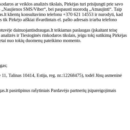
os ar veiklos analizės tikslais, Pirkėjas turi prisijungti prie savo
inio „Naujienos SMS/Viber“, bei paspausti nuorodą „Atnaujinti“. Taip
gas.lt klientų konsultavimo telefonu +370 621 14553 ir nurodyti, kad
k Pirkėjo aiškiai išvardintais el. pašto adresais ir/arba telefono
uvėje dainuojantisdraugas.lt teikiamas paslaugas (įskaitant teisę
alizės ir Tiesioginės rinkodaros tikslais, jeigu tokį sutikimą Pirkėjas
 metai nuo tokių duomenų pateikimo momento.
gas;
1, Talinas 10414, Estija, reg. nr.:12268475), todėl Jūsų asmeninė
as.lt pasirūpinus rašytiniais Pardavėjo partnerių įsipareigojimais