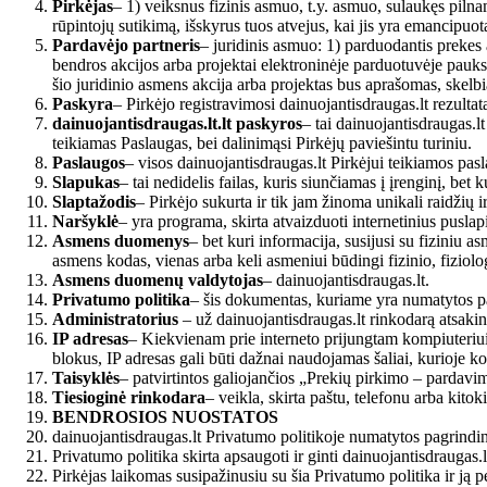
Pirkėjas
– 1) veiksnus fizinis asmuo, t.y. asmuo, sulaukęs pilna
rūpintojų sutikimą, išskyrus tuos atvejus, kai jis yra emancipuot
Pardavėjo partneris
– juridinis asmuo: 1) parduodantis prekes 
bendros akcijos arba projektai elektroninėje parduotuvėje pauksc
šio juridinio asmens akcija arba projektas bus aprašomas, skelb
Paskyra
– Pirkėjo registravimosi dainuojantisdraugas.lt rezulta
dainuojantisdraugas.lt.lt paskyros
– tai dainuojantisdraugas.l
teikiamas Paslaugas, bei dalinimąsi Pirkėjų paviešintu turiniu.
Paslaugos
– visos dainuojantisdraugas.lt Pirkėjui teikiamos pas
Slapukas
– tai nedidelis failas, kuris siunčiamas į įrenginį, b
Slapta
ž
odis
– Pirkėjo sukurta ir tik jam žinoma unikali raidžių i
Naršyklė
– yra programa, skirta atvaizduoti internetinius pusla
Asmens duomenys
– bet kuri informacija, susijusi su fiziniu 
asmens kodas, vienas arba keli asmeniui būdingi fizinio, fiziol
Asmens duomenų valdytojas
– dainuojantisdraugas.lt.
Privatumo politika
– šis dokumentas, kuriame yra numatytos p
Administratorius
– už dainuojantisdraugas.lt rinkodarą atsaki
IP adresas
– Kiekvienam prie interneto prijungtam kompiuteriui 
blokus, IP adresas gali būti dažnai naudojamas šaliai, kurioje ko
Taisyklės
– patvirtintos galiojančios „Prekių pirkimo – pardavim
Tiesioginė rinkodara
– veikla, skirta paštu, telefonu arba kito
BENDROSIOS NUOSTATOS
dainuojantisdraugas.lt Privatumo politikoje numatytos pagrind
Privatumo politika skirta apsaugoti ir ginti dainuojantisdrauga
Pirkėjas laikomas susipažinusiu su šia Privatumo politika ir ją p