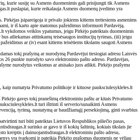
ių, kurie susiję su Asmens duomenimis gali prisijungti tik Asmens
augas.lt puslapiai, kurie reikalauja Asmens duomenų įvedimo yra
s. Pirkėjas įsipareigoja ir privalo jokiems kitiems tretiesiems asmenims
nami, ir iš karto apie matomus pažeidimus informuoti Pardavėją.
gas.lt vykdomos veiklos ypatumus, jeigu Pirkėjo pateiktais duomenimis
bus atliekamas atitinkamų teisėsaugos institucijų tyrimas, (iii) jeigu
 pažeidimus ar (iv) esant kitiems teisėtiems tikslams saugoti Asmens
ikdamas tokį prašymą ar nurodymą Pardavėjui tiesiogiai adresu Laisvės
kos 26 punkte nurodyto savo elektroninio pašto adreso. Pardavėjas,
rašyme nurodytus veiksmus ar atsisako juos atlikti. Pirkėjo prašymu
is, kaip numatyta Privatumo politikoje ir kituose pauksciulesykleles.lt
š Pirkėjo gavęs tokį pranešimą elektroniniu paštu ar kitais Privatumo
sciulesykleles.lt turi ištrinti iš serverio/sunaikinti Asmens
revenciją, tyrimą, nustatymą ar baudžiamąjį persekiojimą, ginti svarbius
tvirtinti turi būti pateiktas Lietuvos Respublikos piliečio pasas,
raugas.lt surinko ar gavo ir iš kokių šaltinių, kokiais tikslais jie
to kreiptis į dainuojantisdraugas.lt elektroniniu pašto adresu,
omenys yra tvarkomi ir pateikia Pirkėjo prašomus duomenis ne vėliau